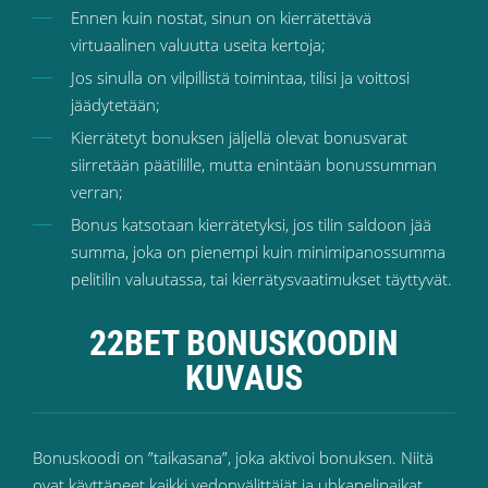
Ennen kuin nostat, sinun on kierrätettävä
virtuaalinen valuutta useita kertoja;
Jos sinulla on vilpillistä toimintaa, tilisi ja voittosi
jäädytetään;
Kierrätetyt bonuksen jäljellä olevat bonusvarat
siirretään päätilille, mutta enintään bonussumman
verran;
Bonus katsotaan kierrätetyksi, jos tilin saldoon jää
summa, joka on pienempi kuin minimipanossumma
pelitilin valuutassa, tai kierrätysvaatimukset täyttyvät.
22BET BONUSKOODIN
KUVAUS
Bonuskoodi on ”taikasana”, joka aktivoi bonuksen. Niitä
ovat käyttäneet kaikki vedonvälittäjät ja uhkapelipaikat