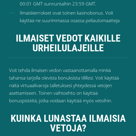
00:01 GMT sunnuntaihin 23:59 GMT.
Ilmaiskierrokset ovat toinen kasinobonus. Voit
käyttää ne suurimmassa osassa peliautomaatteja.
ILMAISET VEDOT KAIKILLE
URHEILULAJEILLE
Voit tehdä ilmaisen vedon vastaanottamalla minkä
tahansa tarjolla olevista bonuksista tilillesi. Voit käyttää
näitä virtuaalivaroja talletuksesi yhteydessä vetojen
asettamiseen. Toinen vaihtoehto on käyttää
bonuspisteitä, jotka voidaan käyttää myös vetoihin.
KUINKA LUNASTAA ILMAISIA
VETOJA?