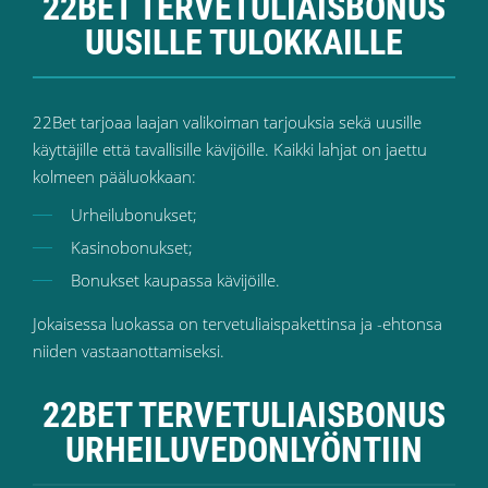
22BET TERVETULIAISBONUS
UUSILLE TULOKKAILLE
22Bet tarjoaa laajan valikoiman tarjouksia sekä uusille
käyttäjille että tavallisille kävijöille. Kaikki lahjat on jaettu
kolmeen pääluokkaan:
Urheilubonukset;
Kasinobonukset;
Bonukset kaupassa kävijöille.
Jokaisessa luokassa on tervetuliaispakettinsa ja -ehtonsa
niiden vastaanottamiseksi.
22BET TERVETULIAISBONUS
URHEILUVEDONLYÖNTIIN