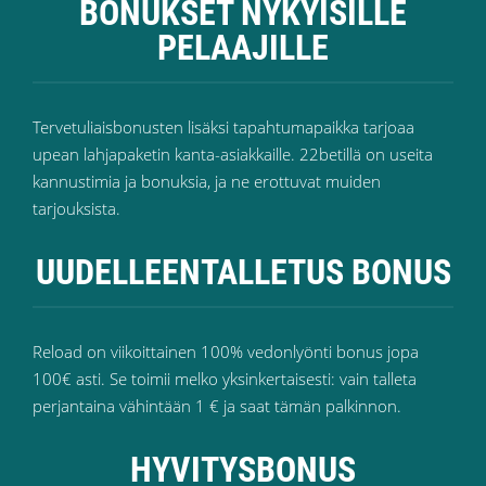
BONUKSET NYKYISILLE
PELAAJILLE
Tervetuliaisbonusten lisäksi tapahtumapaikka tarjoaa
upean lahjapaketin kanta-asiakkaille. 22betillä on useita
kannustimia ja bonuksia, ja ne erottuvat muiden
tarjouksista.
UUDELLEENTALLETUS BONUS
Reload on viikoittainen 100% vedonlyönti bonus jopa
100€ asti. Se toimii melko yksinkertaisesti: vain talleta
perjantaina vähintään 1 € ja saat tämän palkinnon.
HYVITYSBONUS