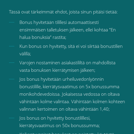
Tässä ovat tärkeimmät ehdot, joista sinun pitäisi tietää:
Bonus hyvitetään tilillesi automaattisesti
ensimmäisen talletuksen jälkeen, ellei kohtaa ”En
halua bonuksia” rastita;
Kun bonus on hyvitetty, sitä ei voi siirtää bonustilien
välillä;
Varojen nostaminen asiakastililtä on mahdollista
vasta bonuksen kierrätymisen jälkeen;
Jos bonus hyvitetään urheiluvedonlyönnin
bonustilille, kierrätysvaatimus on 5x bonussumma
monikohdevedoissa. Jokaisessa vedossa on oltava
vähintään kolme valintaa. Vähintään kolmen kohteen
valinnan kertoimen on oltava vähintään 1,40;
Jos bonus on hyvitetty bonustilillesi,
kierrätysvaatimus on 50x bonussumma;