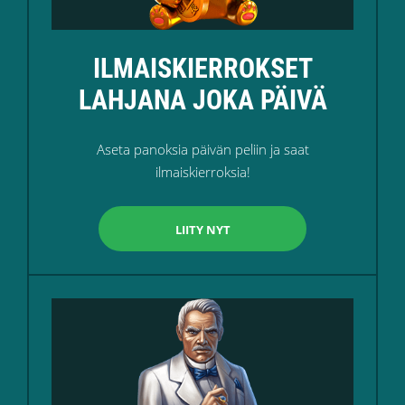
ILMAISKIERROKSET
LAHJANA JOKA PÄIVÄ
Aseta panoksia päivän peliin ja saat
ilmaiskierroksia!
LIITY NYT